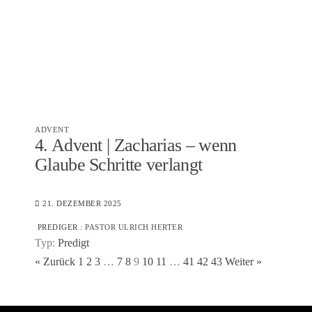
ADVENT
4. Advent | Zacharias – wenn
Glaube Schritte verlangt
21. DEZEMBER 2025
PREDIGER :
PASTOR ULRICH HERTER
Typ:
Predigt
« Zurück
1
2
3
…
7
8
9
10
11
…
41
42
43
Weiter »