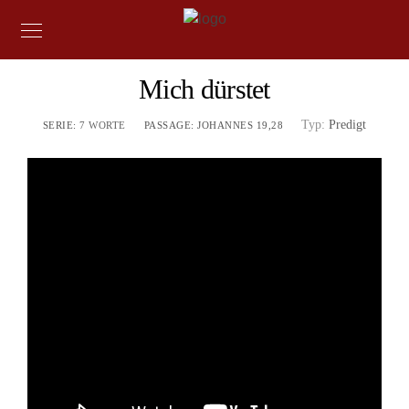
Mich dürstet
Typ:
Predigt
SERIE:
7 WORTE
PASSAGE:
JOHANNES 19,28