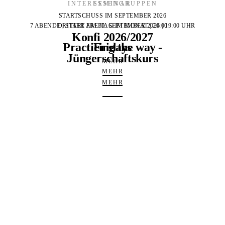
INTERESSENGRUPPEN
SEMINAR
STARTSCHUSS IM SEPTEMBER 2026
7 ABENDE | START AM 30. SEPTEMBER 2026 | 19:00 UHR
DRITTER FREITAG IM MONAT | 20:00
Konfi 2026/2027
Practicing the way -
Fridays
Jüngerschaftskurs
MEHR
MEHR
MEHR