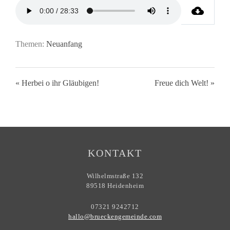
Themen:
Neuanfang
« Herbei o ihr Gläubigen!
Freue dich Welt! »
KONTAKT
Wilhelmstraße 132
89518 Heidenheim
07321 9242712
hallo@brueckengemeinde.com