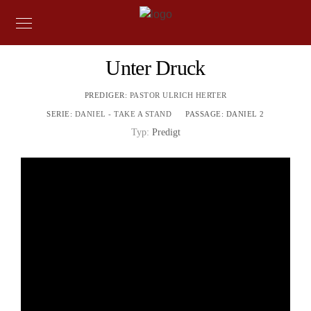
Unter Druck
PREDIGER:
PASTOR ULRICH HERTER
SERIE:
DANIEL - TAKE A STAND
PASSAGE:
DANIEL 2
Typ:
Predigt