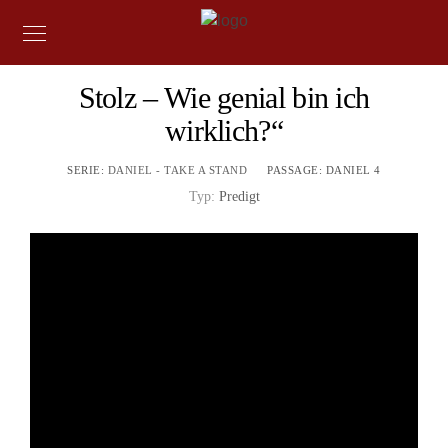
Stolz – Wie genial bin ich
wirklich?“
SERIE:
DANIEL - TAKE A STAND
PASSAGE:
DANIEL 4
Typ:
Predigt