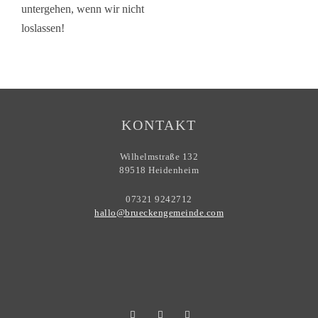
untergehen, wenn wir nicht
loslassen!
KONTAKT
Wilhelmstraße 132
89518 Heidenheim
07321 9242712
hallo@brueckengemeinde.com