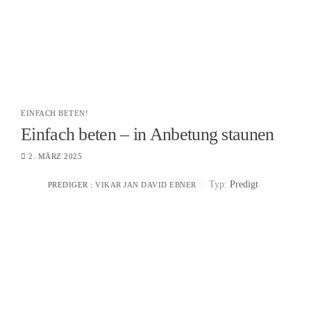
EINFACH BETEN!
Einfach beten – in Anbetung staunen
2. MÄRZ 2025
Typ:
Predigt
PREDIGER :
VIKAR JAN DAVID EBNER