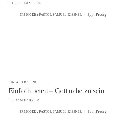
16. FEBRUAR 2025
Typ:
Predigt
PREDIGER :
PASTOR SAMUEL KISSNER
EINFACH BETEN!
Einfach beten – Gott nahe zu sein
2. FEBRUAR 2025
Typ:
Predigt
PREDIGER :
PASTOR SAMUEL KISSNER