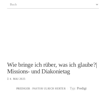
Wie bringe ich rüber, was ich glaube?|
Missions- und Diakonietag
4. MAI 2025
Typ:
Predigt
PREDIGER :
PASTOR ULRICH HERTER