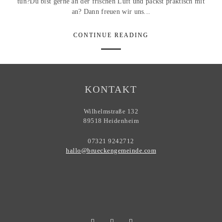
tun?Du bist gerne an der frischen Luft und packst praktisch mit
an? Dann freuen wir uns...
CONTINUE READING
KONTAKT
Wilhelmstraße 132
89518 Heidenheim
07321 9242712
hallo@brueckengemeinde.com